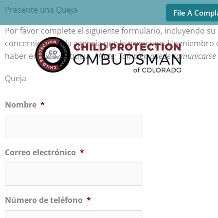
Presente una Queja
File A Compl
Por favor complete el siguiente formulario, incluyendo 
concernientes y la agencia que le preocupa. Un miembro 
haber emitido su queja.
*Note: También puede comunicarse 
Queja
Nombre
*
Correo electrónico
*
Número de teléfono
*