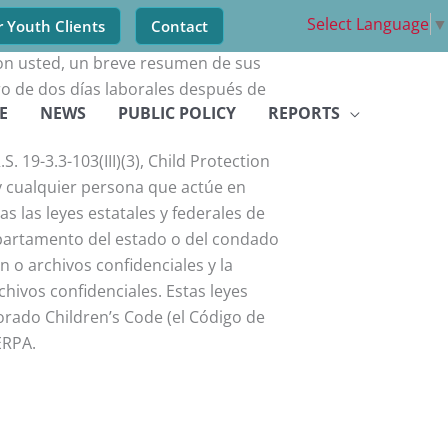
Select Language
▼
r Youth Clients
Contact
con usted, un breve resumen de sus
o de dos días laborales después de
E
NEWS
PUBLIC POLICY
REPORTS
. 19-3.3-103(III)(3), Child Protection
cualquier persona que actúe en
 las leyes estatales y federales de
epartamento del estado o del condado
 o archivos confidenciales y la
hivos confidenciales. Estas leyes
lorado Children’s Code (el Código de
ERPA.