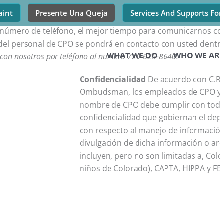
aint
Presente Una Queja
Services And Supports Fo
su número de teléfono, el mejor tiempo para comunicarnos 
del personal de CPO se pondrá en contacto con usted dentr
WHAT WE DO
WHO WE AR
con nosotros por teléfono al numero 720-625-8640.
Confidencialidad
De acuerdo con C.R.S
Ombudsman, los empleados de CPO y 
nombre de CPO debe cumplir con todas
confidencialidad que gobiernan el d
con respecto al manejo de información
divulgación de dicha información o arc
incluyen, pero no son limitadas a, Co
niños de Colorado), CAPTA, HIPPA y F